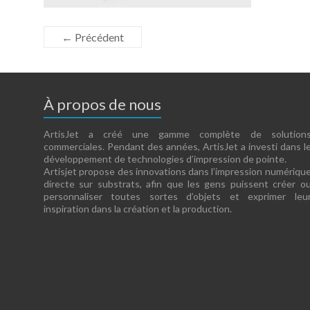
← Précédent
À propos de nous
ArtisJet a créé une gamme complète de solution
commerciales. Pendant des années, ArtisJet a investi dans l
développement de technologies d’impression de pointe.
Artisjet propose des innovations dans l’impression numériqu
directe sur substrats, afin que les gens puissent créer o
personnaliser toutes sortes d’objets et exprimer leu
inspiration dans la création et la production.