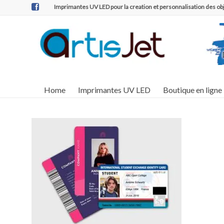
Aller
Imprimantes UV LED pour la creation et personnalisation des ob
au
contenu
Artisjet
Distributeur
officiel des
France
imprimantes
UV Artisjet
pour la
Home
Imprimantes UV LED
Boutique en ligne
France