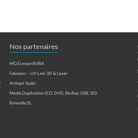
Nos partenaires
s
MQ Europe BVBA
e
Fabways – UV Led, 3D & Laser
e
u
Artisjet Spain
r
Media Duplication (CD, DVD, BluRay, USB, SD)
Bomedia SL