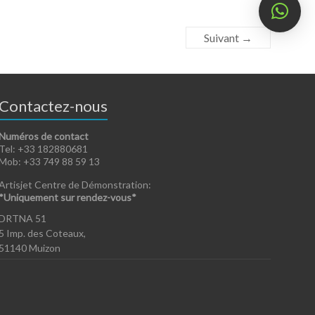
Suivant →
Contactez-nous
Numéros de contact
Tel: +33 182880681
Mob: +33 749 88 59 13
Artisjet Centre de Démonstration:
*Uniquement sur rendez-vous*
DRTNA 51
5 Imp. des Coteaux,
51140 Muizon