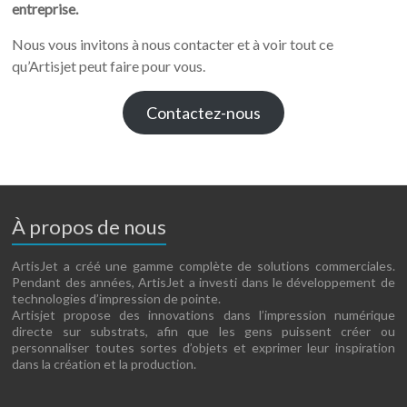
entreprise.
Nous vous invitons à nous contacter et à voir tout ce
qu’Artisjet peut faire pour vous.
Contactez-nous
À propos de nous
ArtisJet a créé une gamme complète de solutions commerciales.
Pendant des années, ArtisJet a investi dans le développement de
technologies d’impression de pointe.
Artisjet propose des innovations dans l’impression numérique
directe sur substrats, afin que les gens puissent créer ou
personnaliser toutes sortes d’objets et exprimer leur inspiration
dans la création et la production.