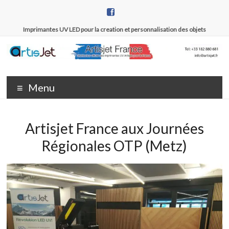
Aller
au
contenu
Imprimantes UV LED pour la creation et personnalisation des objets
Artisjet
Distributeur
officiel des
France
Menu
imprimantes
UV Artisjet
pour la
Artisjet France aux Journées
France
Régionales OTP (Metz)