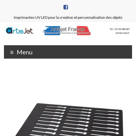
Aller
au
contenu
Imprimantes UV LED pour la creation et personnalisation des objets
Artisjet
Distributeur
officiel des
France
Menu
imprimantes
UV Artisjet
pour la
France