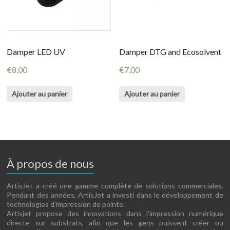
Damper LED UV
Damper DTG and Ecosolvent
€
8,00
€
7,00
Ajouter au panier
Ajouter au panier
À propos de nous
ArtisJet a créé une gamme complète de solutions commerciales.
Pendant des années, ArtisJet a investi dans le développement de
technologies d’impression de pointe.
Artisjet propose des innovations dans l’impression numérique
directe sur substrats, afin que les gens puissent créer ou