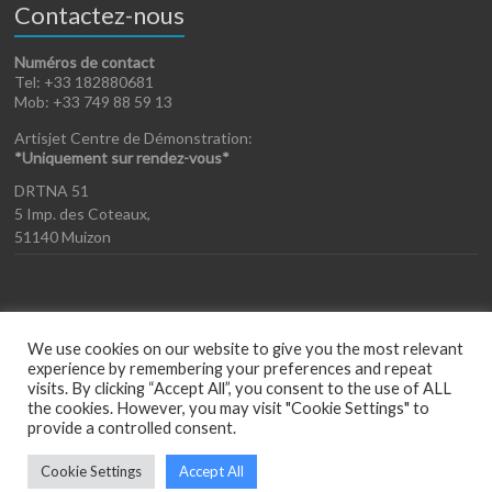
Contactez-nous
Numéros de contact
Tel: +33 182880681
Mob: +33 749 88 59 13
Artisjet Centre de Démonstration:
*Uniquement sur rendez-vous*
DRTNA 51
5 Imp. des Coteaux,
51140 Muizon
We use cookies on our website to give you the most relevant
experience by remembering your preferences and repeat
visits. By clicking “Accept All”, you consent to the use of ALL
the cookies. However, you may visit "Cookie Settings" to
provide a controlled consent.
Copyright © 2026
Artisjet France
. Propulsé par
WordPress
. Theme Spacious
par
ThemeGrill
.
Cookie Settings
Accept All
Conditions générales de vente
Mentions Légales
Politique de