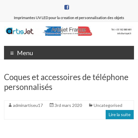
Aller
au
contenu
Imprimantes UV LED pour la creation et personnalisation des objets
Artisjet
Distributeur
officiel des
France
Menu
imprimantes
UV Artisjet
pour la
Coques et accessoires de téléphone
France
personnalisés
adminartiseu17
3rd mars 2020
Uncategorised
Lire la suite